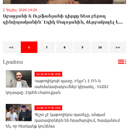
2 Հուլիս, 2026 14:20
Աբաջյանի և Ուրֆանյանի դիրքը հետ բերող
զինվորականին՝ Էդիկ Մալոյանին, ձերբակալել ե...
<<
6
7
8
9
10
>>
Լրահոս
15:25:49 9-08-2026
Կաթողիկոսի դատը. Ինչո՞ւ է ՌԴ-ն
սահմանափակումներ կիրառել․ ԵԱՏՄ
կոլապսը. Էդմոն Մարուքյան
12:06:15 9-08-2026
Հեշտ չէ կաթողիկոս դատելը, անգամ
դատավորներն են հրաժարվում, հասկանում
են, որ հետևանք կունենա