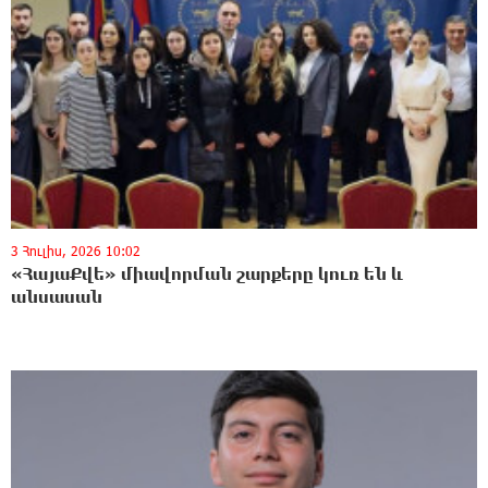
3 Հուլիս, 2026 10:02
«ՀայաՔվե» միավորման շարքերը կուռ են և
անսասան