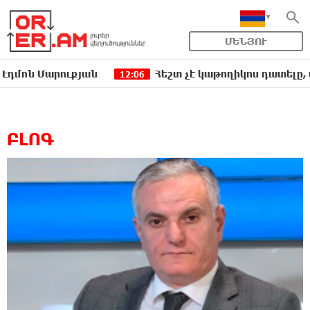
ՄԵՆՅՈՒ
Հեշտ չէ կաթողիկոս դատելը, անգամ դատավորներն են
06
ԲԼՈԳ