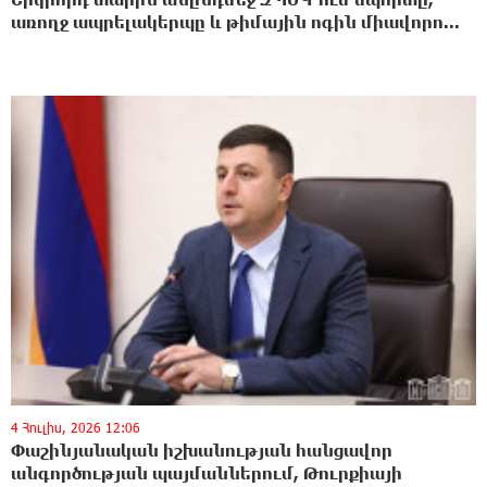
առողջ ապրելակերպը և թիմային ոգին միավորո...
4 Հուլիս, 2026 12:06
Փաշինյանական իշխանության հանցավոր
անգործության պայմաններում, Թուրքիայի