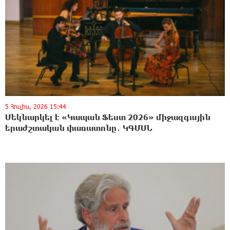
5 Հուլիս, 2026 15:44
Մեկնարկել է «Կապան Ֆեստ 2026» միջազգային
երաժշտական փառատոնը․ ԿԳՄՍՆ