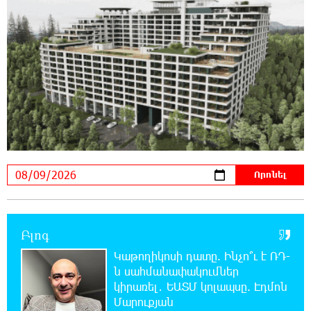
Օգոստոսի 10-ին, 11-ին, 12-ին, 13-ին, 14-ին,
17-ին, 18-ին և 20-ին հարյուրավոր
հասցեներում լույս չի լինելու
23:01:57 8-08-2026
Ողբերգական դեպք՝ Երևանում․ Կիևյան
կամրջի տակ հայտնաբերվել է տղամարդու
մարմին
22:43:21 8-08-2026
Ադրբեջանի Սարով գյուղում տանը 18-ամյա
աղջկա դի է հայտնաբերվել
22:25:11 8-08-2026
Բլոգ
Հայհիդրոմետի տնօրենը գրել է
Կաթողիկոսի դատը. Ինչո՞ւ է ՌԴ-
ն սահմանափակումներ
22:07:09 8-08-2026
կիրառել․ ԵԱՏՄ կոլապսը. Էդմոն
Արտակարգ դեպք՝ Երևանում․ կոտրել են
Մարուքյան
«Հույս բոլոր մարդկանց» հիմնադրամի