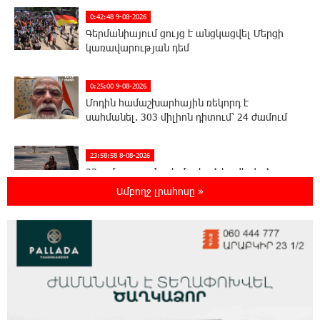
0:42:48 9-08-2026
Գերմանիայում ցույց է անցկացվել Մերցի
կառավարության դեմ
0:25:00 9-08-2026
Մոդին համաշխարհային ռեկորդ է
սահմանել. 303 միլիոն դիտում՝ 24 ժամում
23:58:58 8-08-2026
23-ամյա ուսանողի մշակած հավելվածը
հարավկորեական App Store-ում շրջանցել է
Ամբողջ լրահոսը »
նույնիսկ Google Maps-ը
23:39:22 8-08-2026
Ռուսաստանի տարածքում ոչնչացվել է
ուկրաինական 360 անօդաչու թռչող սարք
23:20:45 8-08-2026