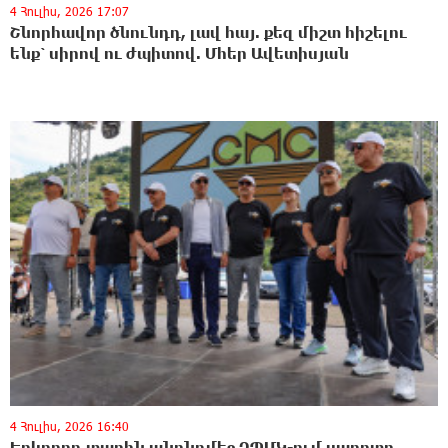
4 Հուլիս, 2026 17:07
Շնորհավոր ծնունդդ, լավ հայ. քեզ միշտ հիշելու
ենք՝ սիրով ու ժպիտով. Մհեր Ավետիսյան
4 Հուլիս, 2026 16:40
Երկրորդ տարին անընդմեջ ԶՊՄԿ-ում սպորտը,